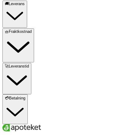
🚚Leverans
🧺Fraktkostnad
🚀Leveranstid
💳Betalning