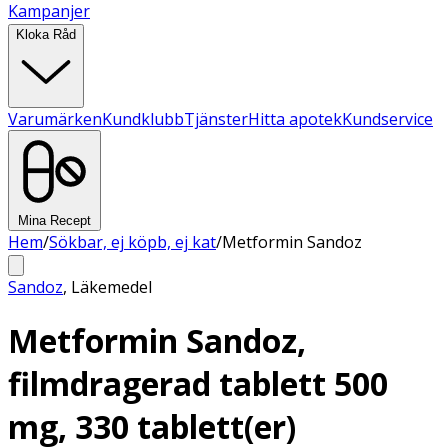
Kampanjer
Kloka Råd
Varumärken
Kundklubb
Tjänster
Hitta apotek
Kundservice
Mina Recept
Hem
/
Sökbar, ej köpb, ej kat
/
Metformin Sandoz
Sandoz
,
Läkemedel
Metformin Sandoz,
filmdragerad tablett 500
mg, 330 tablett(er)