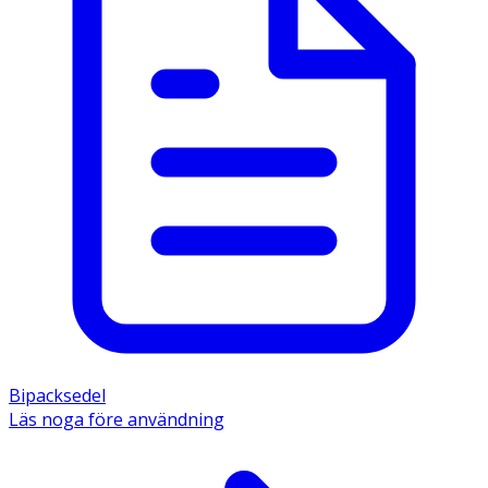
Bipacksedel
Läs noga före användning