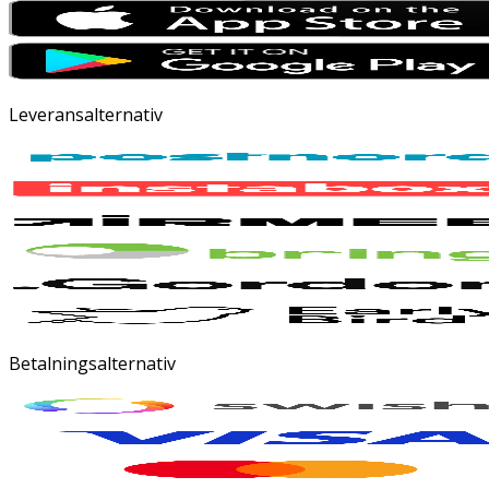
Leveransalternativ
Betalningsalternativ