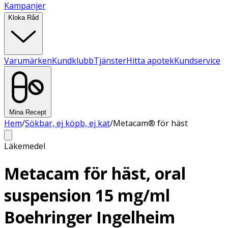
Kampanjer
Kloka Råd
Varumärken
Kundklubb
Tjänster
Hitta apotek
Kundservice
Mina Recept
Hem
/
Sökbar, ej köpb, ej kat
/
Metacam® för häst
Läkemedel
Metacam för häst, oral
suspension 15 mg/ml
Boehringer Ingelheim