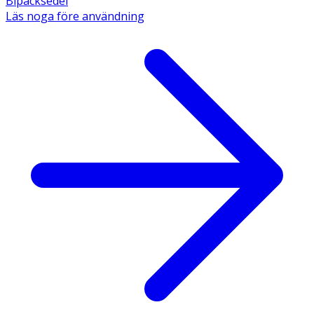
Bipacksedel
Läs noga före användning