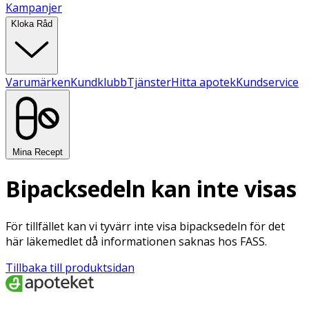
Kampanjer
Kloka Råd
Varumärken
Kundklubb
Tjänster
Hitta apotek
Kundservice
Mina Recept
Bipacksedeln kan inte visas
För tillfället kan vi tyvärr inte visa bipacksedeln för det
här läkemedlet då informationen saknas hos FASS.
Tillbaka till produktsidan