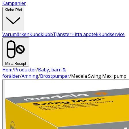
Kampanjer
Kloka Råd
Varumärken
Kundklubb
Tjänster
Hitta apotek
Kundservice
Mina Recept
Hem
/
Produkter
/
Baby, barn &
förälder
/
Amning
/
Bröstpumpar
/
Medela Swing Maxi pump