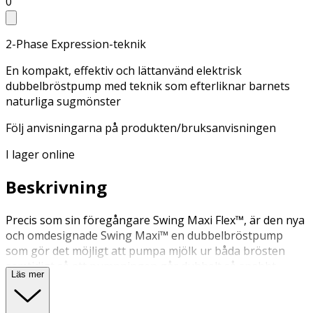
0
2-Phase Expression-teknik
En kompakt, effektiv och lättanvänd elektrisk
dubbelbröstpump med teknik som efterliknar barnets
naturliga sugmönster
Följ anvisningarna på produkten/bruksanvisningen
I lager online
Beskrivning
Precis som sin föregångare Swing Maxi Flex™, är den nya
och omdesignade Swing Maxi™ en dubbelbröstpump
som gör det möjligt att pumpa mjölk ur båda brösten
samtidigt så att pumpningen går dubbelt så snabbt.
Läs mer
Medelas 2-Phase Expression®-teknik efterliknar barnets
naturliga sugmönster – snabbt för att stimulera
mjölkflödet, sedan långsammare för att få optimalt