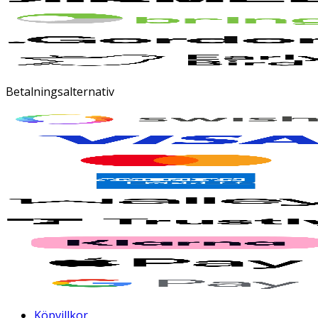
Betalningsalternativ
Köpvillkor