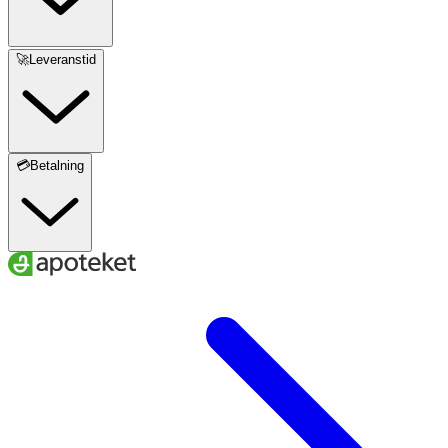
🚀Leveranstid
💳Betalning