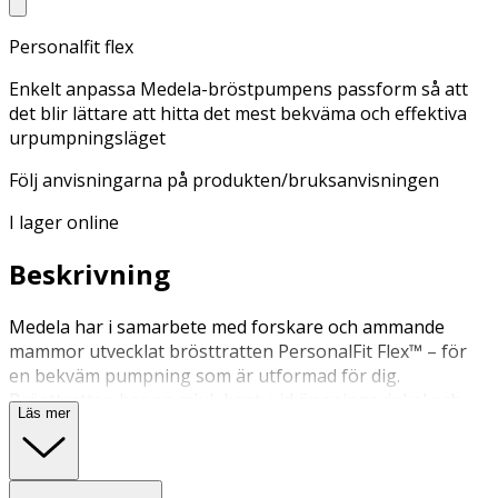
Personalfit flex
Enkelt anpassa Medela-bröstpumpens passform så att
det blir lättare att hitta det mest bekväma och effektiva
urpumpningsläget
Följ anvisningarna på produkten/bruksanvisningen
I lager online
Beskrivning
Medela har i samarbete med forskare och ammande
mammor utvecklat brösttratten PersonalFit Flex™ – för
en bekväm pumpning som är utformad för dig.
Brösttratten har en mjuk kant, vid öppningsvinkel och
Läs mer
oval form (som kan roteras 360°), för en bekvämare
pumpning och optimerad mjölkproduktion. Formen på
dina bröst är unik och kan ändras under