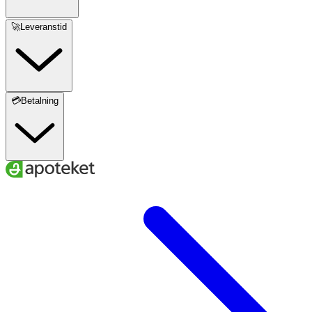
🚀Leveranstid
💳Betalning