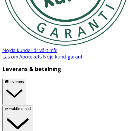
OK för gravida och ammande:
Ja
Nöjda kunder är vårt mål
Läs om Apotekets Nöjd kund-garanti
Leverans & betalning
🚚Leverans
🧺Fraktkostnad