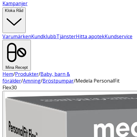
Kampanjer
Kloka Råd
Varumärken
Kundklubb
Tjänster
Hitta apotek
Kundservice
Mina Recept
Hem
/
Produkter
/
Baby, barn &
förälder
/
Amning
/
Bröstpumpar
/
Medela PersonalFit
Flex30