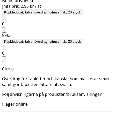
Butikspris:
69 kr
,
Jmfs.pris:
2,95 kr / st
Köp
Medcoat, tablettöverdrag, citrussmak, 20 styck
0
59
kr
Köp
Medcoat, tablettöverdrag, citrussmak, 20 styck
0
Citrus
Överdrag för tabletter och kapslar som maskerar smak
samt gör tabletten lättare att svälja.
Följ anvisningarna på produkten/bruksanvisningen
I lager online