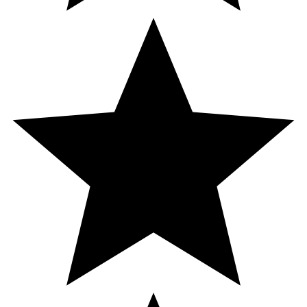
Innehåll
Maltitolsirap (sötningsmedel), vegetabiliskt fett (kokos
och palm*), citronsyra (surhetsreglerande medel),
emulgeringsmedel (sackarosestrar av fettsyror), gelatin,
färgämne (kurkumin), naturliga aromer. Innehåller
malititosirap - överdriven konsumtion kan ha laxerande
effekt. *RSPO-certifierad palmolja.