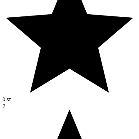
0
st
2