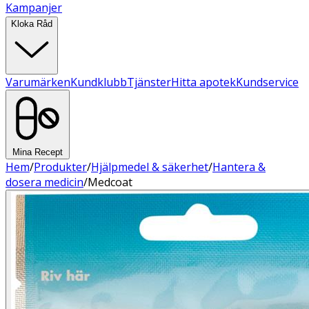
Kampanjer
Kloka Råd
Varumärken
Kundklubb
Tjänster
Hitta apotek
Kundservice
Mina Recept
Hem
/
Produkter
/
Hjälpmedel & säkerhet
/
Hantera &
dosera medicin
/
Medcoat