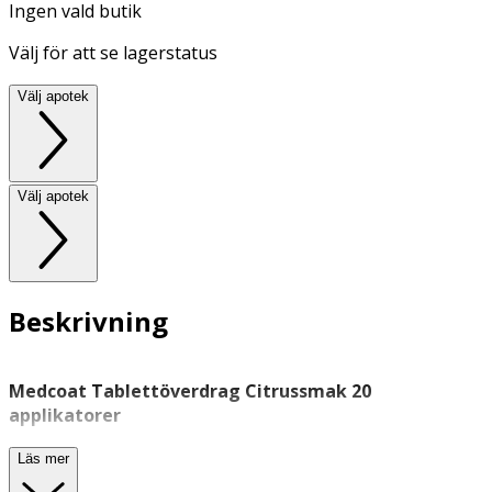
Ingen vald butik
Välj för att se lagerstatus
Välj apotek
Välj apotek
Beskrivning
Medcoat Tablettöverdrag Citrussmak 20
applikatorer
Medcoat är ett glidfritt överdrag som gör det enklare att
Läs mer
svälja tabletter och kapslar. Överdraget har en len och