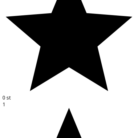
0
st
1