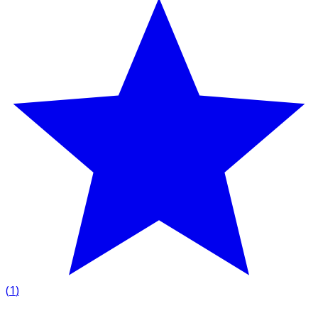
(
1
)