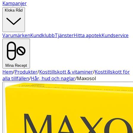
Kampanjer
Kloka Råd
Varumärken
Kundklubb
Tjänster
Hitta apotek
Kundservice
Mina Recept
Hem
/
Produkter
/
Kosttillskott & vitaminer
/
Kosttillskott för
alla tillfällen
/
Hår, hud och naglar
/
Maxosol