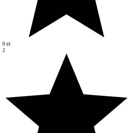
0
st
2