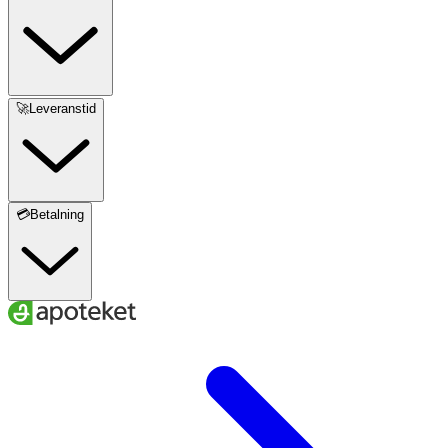
🚀Leveranstid
💳Betalning