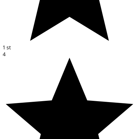
1
st
4