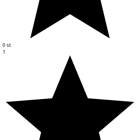
0
st
1