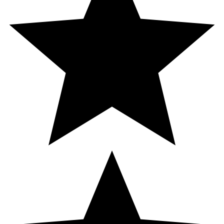
Lykopen
500 μg
**
* Dagligt referensintag. ** DRI ej fastställd
Innehåll
Fyllnadsmedel (di-kalciumfosfat, mikrokristallin cellulosa,
magnesiumsalt av fettsyror, talk), vitamin C (L-
askorbinsyra), morotspulver, zinksulfat, vitamin E (DL-
alfa-tokoferylacetat), niacin (nikotinamid), betakaroten
(från Blakeslea trispora), L-selenmetionin,
ytbehandlingsmedel (etylcellulosa, karnubavax),
klumpförebyggande medel (kiseldioxoid), vitamin B6
(pyridoxinhydroklorid), liponsyra, kopparglukonat,
lykopen från Solanum lycopersicum), D-biotin.