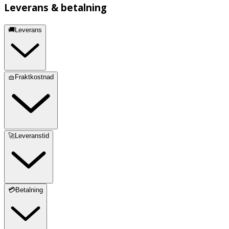
Leverans & betalning
🚚Leverans
🧺Fraktkostnad
🚀Leveranstid
💳Betalning