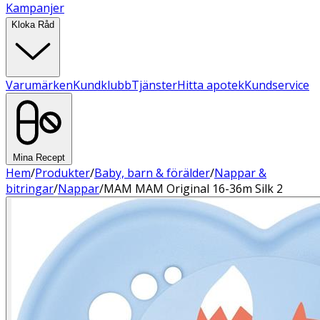
Kampanjer
Kloka Råd
Varumärken
Kundklubb
Tjänster
Hitta apotek
Kundservice
Mina Recept
Hem
/
Produkter
/
Baby, barn & förälder
/
Nappar &
bitringar
/
Nappar
/
MAM MAM Original 16-36m Silk 2