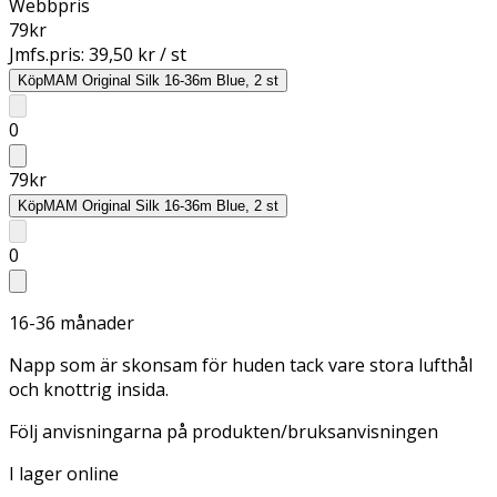
Webbpris
79
kr
Jmfs.pris:
39,50 kr / st
Köp
MAM Original Silk 16-36m Blue, 2 st
0
79
kr
Köp
MAM Original Silk 16-36m Blue, 2 st
0
16-36 månader
Napp som är skonsam för huden tack vare stora lufthål
och knottrig insida.
Följ anvisningarna på produkten/bruksanvisningen
I lager online