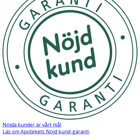
Lämna inte nappen i direkt solljus eller nära en
värmekälla.
OK för gravida och ammande:
Ja
Ingredienser:
Sköld/Knopp: Polypropen (PP) Sugdel: Silikon
Nöjda kunder är vårt mål
Läs om Apotekets Nöjd kund-garanti