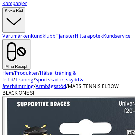
Kampanjer
Kloka Råd
Varumärken
Kundklubb
Tjänster
Hitta apotek
Kundservice
Mina Recept
Hem
/
Produkter
/
Hälsa, träning &
fritid
/
Träning
/
Sportskador, skydd &
återhämtning
/
Armbågsstöd
/
MABS TENNIS ELBOW
BLACK ONE SI