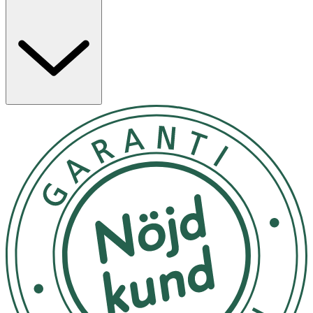
andra smärttillstånd i armbågsleden. Passar armar med
omkrets 20–32 cm.
Egenskaper
· Ger stöd och kompression för armbågsleden
· Kan användas vid tennis- och golfarm
· Elastiskt material med god passform
· Storlek: One size (20–32 cm)
Användning
· Trä bandaget över armen och placera det över
armbågsleden.
· Kompressionen ska kännas fast utan att störa
blodcirkulationen.
· Säkerställ att det inte orsakar domningar i
handleden eller fingrarna.