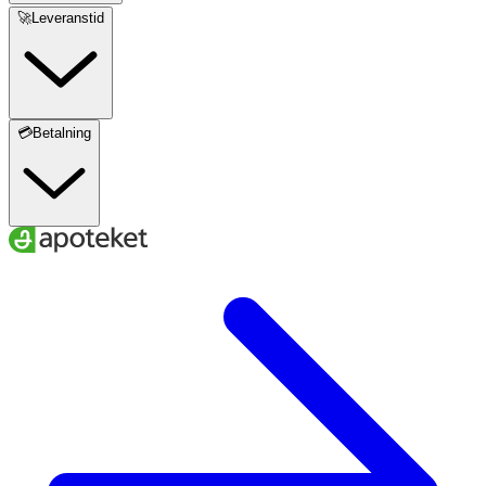
🚀Leveranstid
💳Betalning