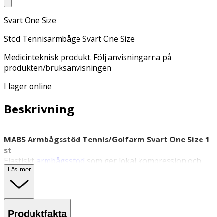
Svart One Size
Stöd Tennisarmbåge Svart One Size
Medicinteknisk produkt. Följ anvisningarna på
produkten/bruksanvisningen
I lager online
Beskrivning
MABS Armbågsstöd Tennis/Golfarm Svart One Size 1
st
Elastiskt
armbågsstöd
som ger lokal kompression och
Läs mer
avlastning för armbågsleden.
MABS Armbågsstöd är ett elastiskt bandage som ger
stöd och kompression vid belastning av armbågen.
Bandaget kan användas vid tennis- och golfarm samt
Produktfakta