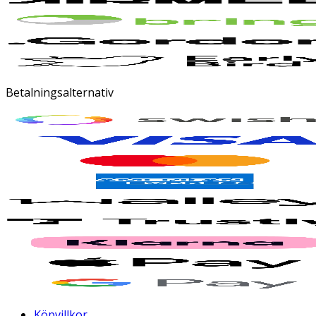
Betalningsalternativ
Köpvillkor