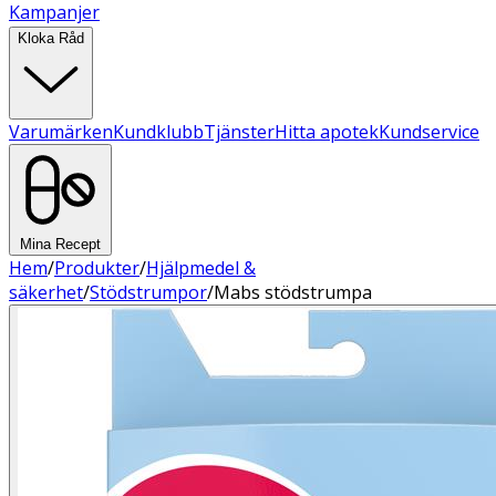
Kampanjer
Kloka Råd
Varumärken
Kundklubb
Tjänster
Hitta apotek
Kundservice
Mina Recept
Hem
/
Produkter
/
Hjälpmedel &
säkerhet
/
Stödstrumpor
/
Mabs stödstrumpa