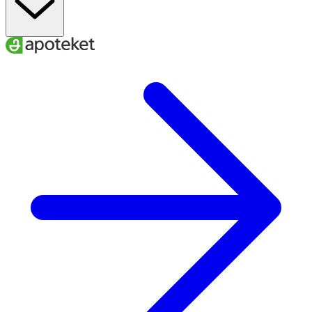
22–25
34–40
40–42
L
24–27
37–43
42–44
XL
26–29
40–46
44–47
XXL
A
. Ankelns minimala omkrets
B
. Vadens maximala omkrets
C.
Skostorlek
För att få rätt effekt av dina strumpor är det viktigt att du
väljer den storlek som bäst passar dina mått.