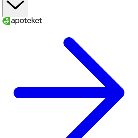
22–25
34–40
40–42
L
24–27
37–43
42–44
XL
A
. Ankelns minimala omkrets
B
. Vadens maximala omkrets
C.
Skostorlek
För att få rätt effekt av dina strumpor är det viktigt att du
väljer den storlek som bäst passar dina mått.