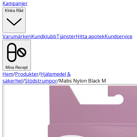
Kampanjer
Kloka Råd
Varumärken
Kundklubb
Tjänster
Hitta apotek
Kundservice
Mina Recept
Hem
/
Produkter
/
Hjälpmedel &
säkerhet
/
Stödstrumpor
/
Mabs Nylon Black M