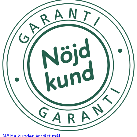
lätt att ben och fötter svullnar upp och känns tunga,
spända och ibland avdomnade, särskilt mot slutet av
dagen. Även graviditet, övervikt och flygresor kan orsaka
svullna fötter och ben, medan det i andra fall kan vara
kroniska sjukdomar som ligger bakom.
Användning
1. Se till att strumpan är rättvänd och stoppa in handen
ända ner till hälen.
2. Vänd din strumpa ut och in till hälen.
3. Töj ut skaftet och sätt strumpan på foten. Se till att
hälen kommer på rätt plats och inte är vriden.
4. Vänd tillbaka skaftet och dra det uppåt längs vaden.
OBS! Dubbelvik aldrig stumpkanten.
Kan användas av gravida och ammande.
Tvättråd
Nöjda kunder är vårt mål