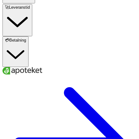
🚀Leveranstid
💳Betalning