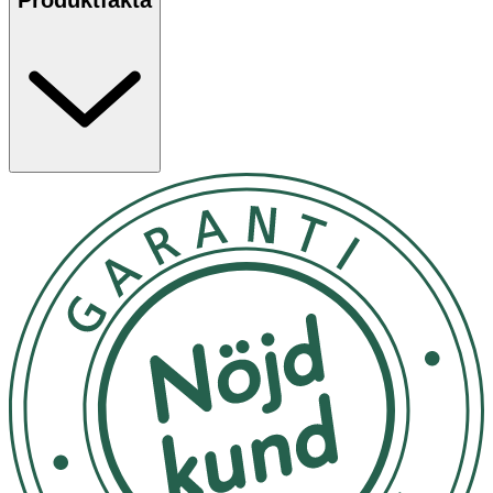
kompression och avlastning. Passar knä med omkrets
29–42 cm.
Egenskaper
· Ger riktat stöd för knäskålssenan
· Kan användas vid Schlatterknä, hopparknä eller
instabilitet
· Justerbar rem med integrerad dyna
· Storlek: One size (29–42 cm)
Användning
· Placera dynan precis under knäskålen, över senan.
· Fäst remmen runt knät och stäng kardborrebandet.
· Justera trycket efter behov så att det känns stabilt
men inte begränsande.