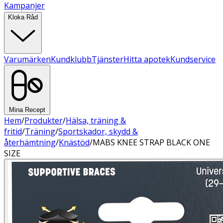
Kampanjer
Kloka Råd
Varumärken
Kundklubb
Tjänster
Hitta apotek
Kundservice
Mina Recept
Hem
/
Produkter
/
Hälsa, träning &
fritid
/
Träning
/
Sportskador, skydd &
återhämtning
/
Knästöd
/
MABS KNEE STRAP BLACK ONE
SIZE