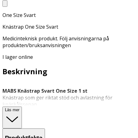
One Size Svart
Knästrap One Size Svart
Medicinteknisk produkt. Följ anvisningarna på
produkten/bruksanvisningen
I lager online
Beskrivning
MABS Knästrap Svart One Size 1 st
Knästrap som ger riktat stöd och avlastning för
knäskålssenan.
Läs mer
MABS Knästrap är ett justerbart
bandage
som ger stöd
för knäskålssenan vid exempelvis Schlatterknä,
hopparknä eller instabilitet. Remmen har en integrerad
dyna som placeras under knäskålen för att ge riktad
Produktfakta