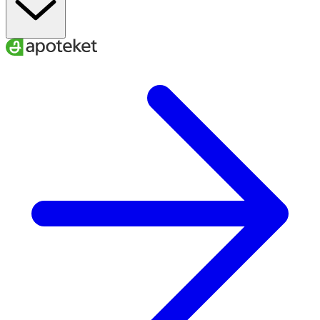
22–25
34–40
40–42
L
24–27
37–43
42–44
XL
26–29
40–46
44–47
XXL
A
. Ankelns minimala omkrets
B
. Vadens maximala omkrets
C.
Skostorlek
För att få rätt effekt av dina strumpor är det viktigt att du
väljer den storlek som bäst passar dina mått.