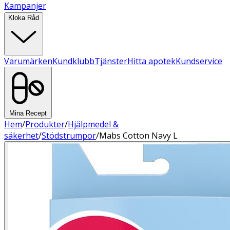
Kampanjer
Kloka Råd
Varumärken
Kundklubb
Tjänster
Hitta apotek
Kundservice
Mina Recept
Hem
/
Produkter
/
Hjälpmedel &
säkerhet
/
Stödstrumpor
/
Mabs Cotton Navy L