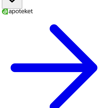
24–27
37–43
40–42
L
26–29
40–46
42–44
XL
28–31
43–49
44–47
XXL
A
. Ankelns minimala omkrets
B
. Vadens maximala omkrets
C.
Skostorlek
För att få rätt effekt av dina strumpor är det viktigt att du
väljer den storlek som bäst passar dina mått.