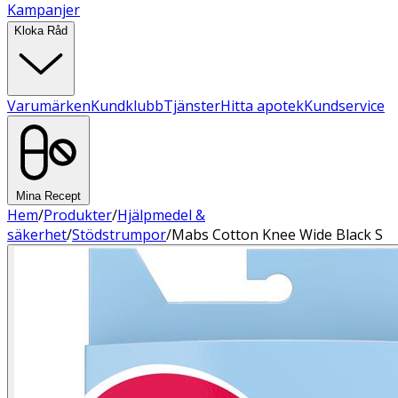
Kampanjer
Kloka Råd
Varumärken
Kundklubb
Tjänster
Hitta apotek
Kundservice
Mina Recept
Hem
/
Produkter
/
Hjälpmedel &
säkerhet
/
Stödstrumpor
/
Mabs Cotton Knee Wide Black S