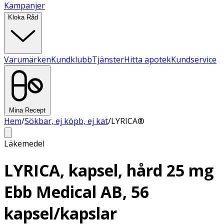
Kampanjer
Kloka Råd
Varumärken
Kundklubb
Tjänster
Hitta apotek
Kundservice
Mina Recept
Hem
/
Sökbar, ej köpb, ej kat
/
LYRICA®
Läkemedel
LYRICA, kapsel, hård 25 mg
Ebb Medical AB, 56
kapsel/kapslar