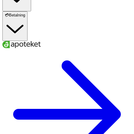
💳Betalning