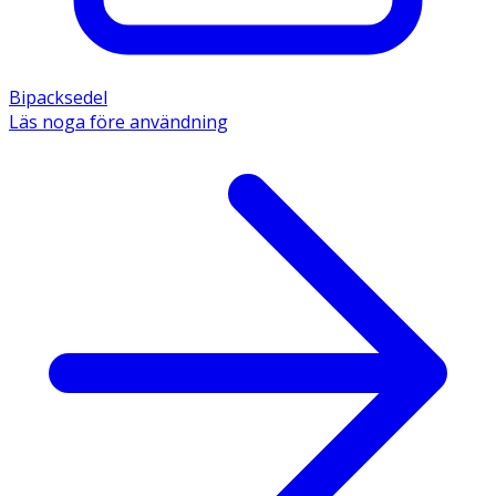
Bipacksedel
Läs noga före användning