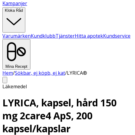
Kampanjer
Kloka Råd
Varumärken
Kundklubb
Tjänster
Hitta apotek
Kundservice
Mina Recept
Hem
/
Sökbar, ej köpb, ej kat
/
LYRICA®
Läkemedel
LYRICA, kapsel, hård 150
mg 2care4 ApS, 200
kapsel/kapslar