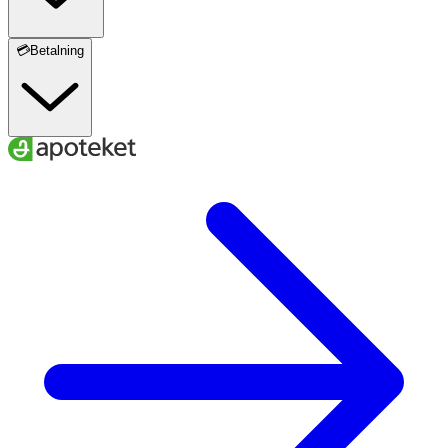
💳Betalning