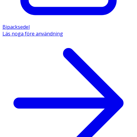
Bipacksedel
Läs noga före användning