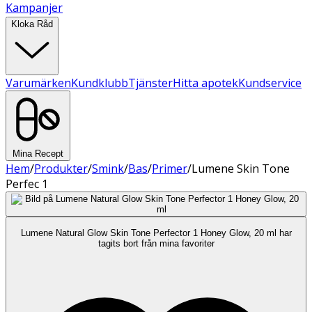
Kampanjer
Kloka Råd
Varumärken
Kundklubb
Tjänster
Hitta apotek
Kundservice
Mina Recept
Hem
/
Produkter
/
Smink
/
Bas
/
Primer
/
Lumene Skin Tone
Perfec 1
Lumene Natural Glow Skin Tone Perfector 1 Honey Glow, 20 ml har
tagits bort från mina favoriter