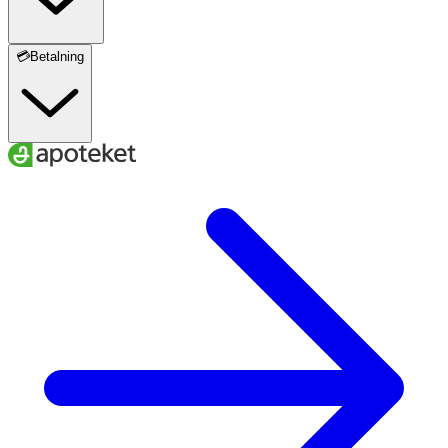
💳Betalning