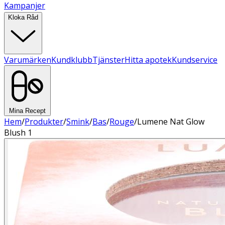
Kampanjer
Kloka Råd
Varumärken
Kundklubb
Tjänster
Hitta apotek
Kundservice
Mina Recept
Hem
/
Produkter
/
Smink
/
Bas
/
Rouge
/
Lumene Nat Glow
Blush 1