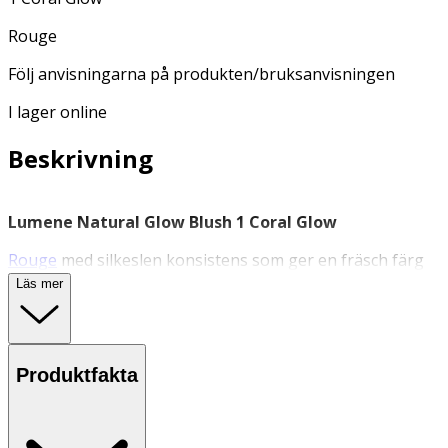
Rouge
Följ anvisningarna på produkten/bruksanvisningen
I lager online
Beskrivning
Lumene Natural Glow Blush 1 Coral Glow
Rouge
med silkeslen konsistens som ger en fräsch färg
och naturligt matt finish.
Läs mer
Vegansk blush med matt finish och en högpigmenterad,
silkeslen formula. Innehåller nordiska hjortron som ger
lyster, samt återfuktande hyaluronsyra.
Produktfakta
Egenskaper
· Vegansk formula