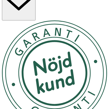
· Med nordiska hjortron och hyaluronsyra
· Byggbar färgintensitet
· Lätt att tona ut för ett jämnt och naturligt resultat
· Passar alla hudtyper
Användning
· Applicera med borste på kinderna
· Bygg upp färgen i flera lager vid behov
· Tona ut för en mjuk övergång
Förvaring
Förvaras i rumstemperatur, utom räckhåll för barn.
Innehåll