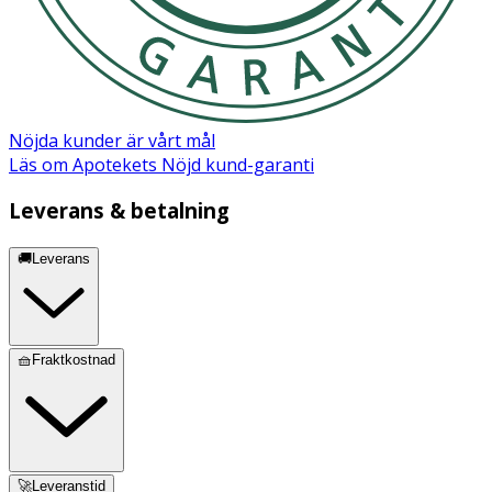
Nöjda kunder är vårt mål
Läs om Apotekets Nöjd kund-garanti
Leverans & betalning
🚚Leverans
🧺Fraktkostnad
🚀Leveranstid