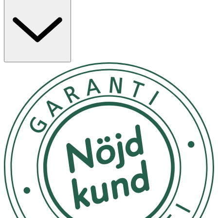
- Parfymerad.
Innehåll
AQUA (WATER), GLYCERIN, PEG-40 HYDROGENATED
CASTOR OIL, RUBUS CHAMAEMORUS (CLOUDBERRY)
FRUIT JUICE EXTRACT, PHENOXYETHANOL, SODIUM
PCA, CAPRYLYL GLYCOL, PROPANEDIOL, ALLANTOIN,
SORBIC ACID, SODIUM HYDROXIDE,
ETHYLHEXYLGLYCERIN, SODIUM HYALURONATE,
PARFUM (FRAGRANCE).