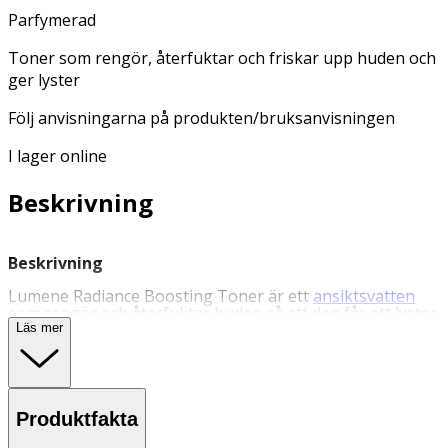
Parfymerad
Toner som rengör, återfuktar och friskar upp huden och
ger lyster
Följ anvisningarna på produkten/bruksanvisningen
I lager online
Beskrivning
Beskrivning
Lumene Radiance Boosting Toner är ett
ansiktsvatten
som rengör och återfuktar huden så att den får ett lyster
och ett uppfriskande utseende. Följ anvisningarna på
Läs mer
produkten/bruksanvisningen.
Användning
-
Applicera med en bomullstuss efter rengöring.
Produktfakta
- Passar alla hudtyper.