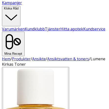
Kampanjer
Kloka Råd
Varumärken
Kundklubb
Tjänster
Hitta apotek
Kundservice
Mina Recept
Hem
/
Produkter
/
Ansikte
/
Ansiktsvatten & toners
/
Lumene
Kirkas Toner