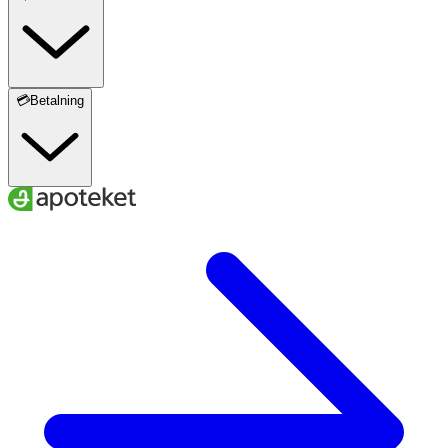
💳Betalning