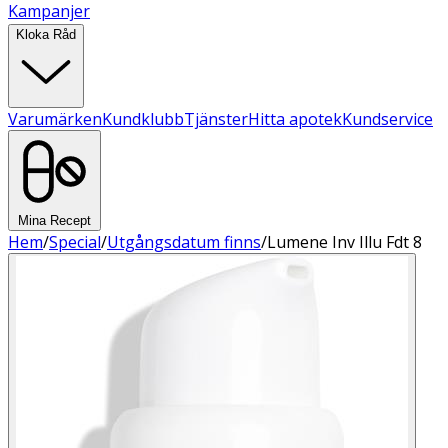
Kampanjer
Kloka Råd
Varumärken
Kundklubb
Tjänster
Hitta apotek
Kundservice
Mina Recept
Hem
/
Special
/
Utgångsdatum finns
/
Lumene Inv Illu Fdt 8