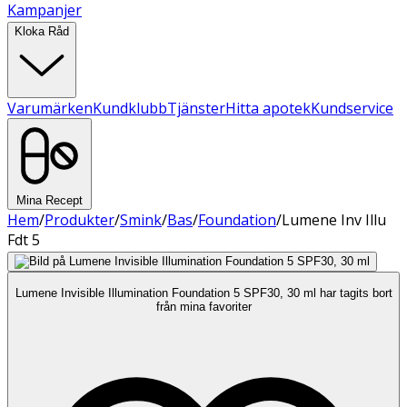
Kampanjer
Kloka Råd
Varumärken
Kundklubb
Tjänster
Hitta apotek
Kundservice
Mina Recept
Hem
/
Produkter
/
Smink
/
Bas
/
Foundation
/
Lumene Inv Illu
Fdt 5
Lumene Invisible Illumination Foundation 5 SPF30, 30 ml har tagits bort
från mina favoriter