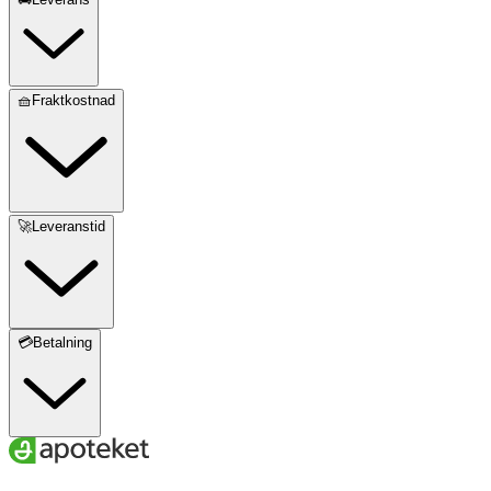
CHLORIDE, HELIANTHUS ANNUUS (SUNFLOWER) SEED
OIL, ROSMARINUS OFFICINALIS (ROSEMARY) LEAF
EXTRACT, PARFUM (FRAGRANCE), (CI 77491, CI 77492, CI
77499) IRON OXIDES, (CI 77891) TITANIUM DIOXIDE.
🧺Fraktkostnad
🚀Leveranstid
💳Betalning