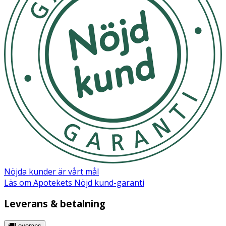
AQUA (WATER), DIBUTYL ADIPATE, DIMETHICONE, C9-
12 ALKANE, C13-15 ALKANE, DIISOPROPYL SEBACATE,
GLYCERIN, LAURYL PEG-10
TRIS(TRIMETHYLSILOXY)SILYLETHYL DIMETHICONE,
OCTYLDODECANOL, ETHYLHEXYL TRIAZONE,
MAGNESIUM SULFATE, PHENYLBENZIMIDAZOLE
SULFONIC ACID, DIETHYLAMINO HYDROXYBENZOYL
HEXYL BENZOATE, POLYGLYCERYL-4 ISOSTEARATE,
CETYL PEG/PPG-10/1 DIMETHICONE, HEXYL LAURATE,
MICA, CETEARYL DIMETHICONE CROSSPOLYMER,
BUTYLENE GLYCOL, VACCINIUM VITIS-IDAEA
(LINGONBERRY) SEED OIL, PHENOXYETHANOL,
TROMETHAMINE, SACCHAROMYCES FERMENT,
DISTEARDIMONIUM HECTORITE,
HYDROXYACETOPHENONE, SILICA, TRIETHYL CITRATE,
Nöjda kunder är vårt mål
ALUMINUM HYDROXIDE, ETHYLHEXYLGLYCERIN,
Läs om Apotekets Nöjd kund-garanti
DISODIUM EDTA, HYDROLYZED HYALURONIC ACID,
PENTAERYTHRITYL TETRA-DI-T-BUTYL
Leverans & betalning
HYDROXYHYDROCINNAMATE, LAUROYL LYSINE,
SODIUM LAUROYL GLUTAMATE, LYSINE, MAGNESIUM
🚚Leverans