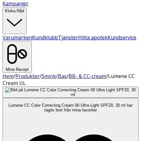
Kampanjer
Kloka Råd
Varumärken
Kundklubb
Tjänster
Hitta apotek
Kundservice
Mina Recept
Hem
/
Produkter
/
Smink
/
Bas
/
BB- & CC-cream
/
Lumene CC
Cream UL
Lumene CC Color Correcting Cream 00 Ultra Light SPF20, 30 ml har
tagits bort från mina favoriter