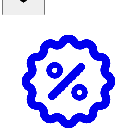
- Håll munstycket cirka 30 cm från håret och spraya vid
hårrötterna.
- Borsta igenom eller massera med händerna för att styla
håret.
- Hållbarhet och förvaring: Bäst före utgången av: se på
flaskan.
- Extremt brandfarlig aerosol. Tryckbehållare: kan
sprängas vid uppvärmning.
- Får inte utsättas för värme, heta ytor, gnistor, öppna
lågor och andra antändningskällor.
- Rökning förbjuden. Spreja inte över öppen låga eller
andra antändningskällor.
- Får inte punkteras eller brännas, gäller även tömd
behållare.
- Skyddas från solljus. Får inte utsättas för temperaturer