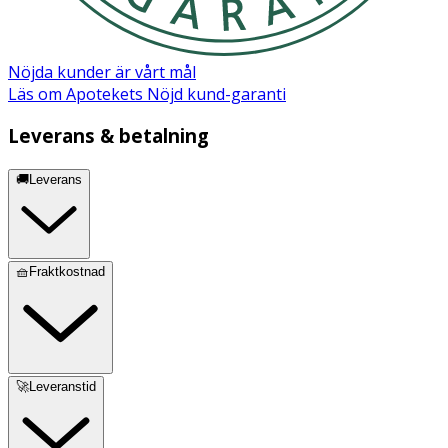
Nöjda kunder är vårt mål
Läs om Apotekets Nöjd kund-garanti
Leverans & betalning
🚚Leverans
🧺Fraktkostnad
🚀Leveranstid