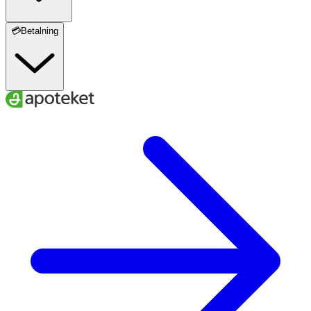
💳Betalning