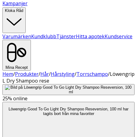
Kampanjer
Kloka Råd
Varumärken
Kundklubb
Tjänster
Hitta apotek
Kundservice
Mina Recept
Hem
/
Produkter
/
Hår
/
Hårstyling
/
Torrschampo
/
Löwengrip
L Dry Shampoo rese
25%
online
Löwengrip Good To Go Light Dry Shampoo Reseversion, 100 ml har
tagits bort från mina favoriter