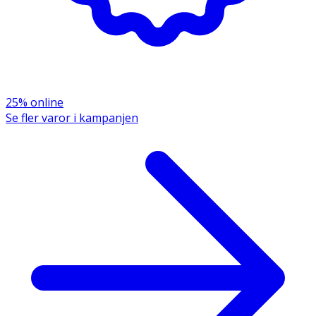
brännas, gäller även tömd behållare.
- Skyddas från solljus. Får inte utsättas för temperaturer
över 50 grader C.
- Förvaras oåtkomligt för barn. Undvik att andas in spray.
25% online
Innehåll
Se fler varor i kampanjen
Butane, Isobutane, Alcohol Denat., Propane, Oryza Sativa
(Rice) Starch, Anthemis Nobilis Flower Extract, Aqua,
Panthenol, Silica, Isopropyl Myristate, Cetrimonium
Chloride, Phenoxyethanol, Citric Acid, Parfum, Coumarin.