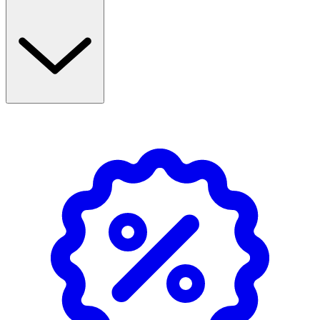
Löwengrip Dry Shampoo för att förbli fräsch och redo
för dagen med minimal ansträngning. Absorberar
överskottsfett för en fräsch och ren känsla mellan
schamponeringar. Passar alla hårfärger.
Användning
- Skaka ordentligt före användning.
- Håll munstycket cirka 30 cm från håret och spraya vid
hårrötterna.
- Borsta igenom eller massera med händerna för att styla
håret.
- Extremt brandfarlig aerosol. Tryckbehållare: kan
sprängas vid uppvärmning.
- Får inte utsättas för värme, heta ytor, gnistor, öppna
lågor och andra antändningskällor.
- Rökning förbjuden. Spreja inte över öppen låga eller
andra antändningskällor. Får inte punkteras eller