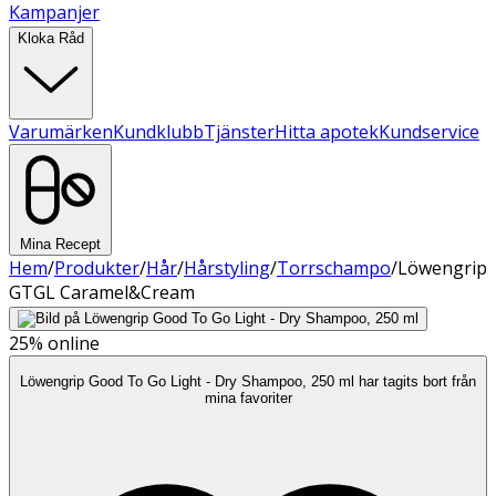
Kampanjer
Kloka Råd
Varumärken
Kundklubb
Tjänster
Hitta apotek
Kundservice
Mina Recept
Hem
/
Produkter
/
Hår
/
Hårstyling
/
Torrschampo
/
Löwengrip
GTGL Caramel&Cream
25%
online
Löwengrip Good To Go Light - Dry Shampoo, 250 ml har tagits bort från
mina favoriter