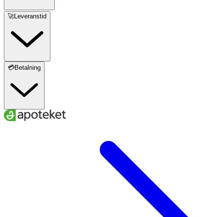
🚀Leveranstid
💳Betalning