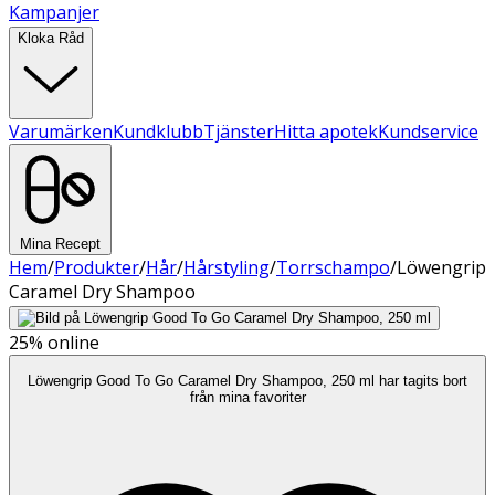
Kampanjer
Kloka Råd
Varumärken
Kundklubb
Tjänster
Hitta apotek
Kundservice
Mina Recept
Hem
/
Produkter
/
Hår
/
Hårstyling
/
Torrschampo
/
Löwengrip
Caramel Dry Shampoo
25%
online
Löwengrip Good To Go Caramel Dry Shampoo, 250 ml har tagits bort
från mina favoriter