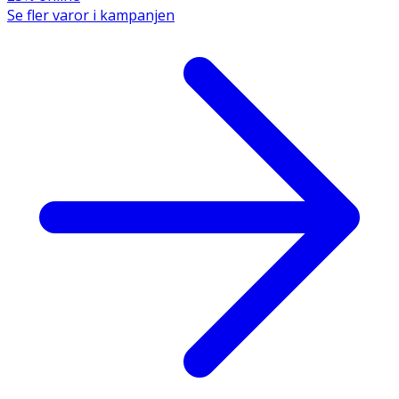
Se fler varor i kampanjen
Butane, Alcohol Denat., Isobutane, Propane, Aluminum
Starch Octenylsuccinate, Solanum Tuberosum Starch,
Silica, Hydrolyzed Soy Protein, Triethyl Citrate, Panthenol,
Aqua, Citric Acid, Potassium Sorbate, Phenoxyethanol,
Parfum, Coumarin.