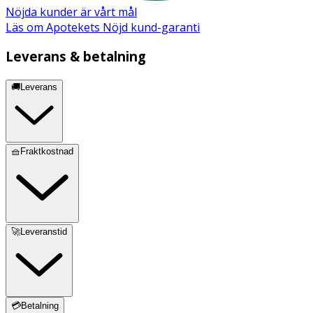
Nöjda kunder är vårt mål
Läs om Apotekets Nöjd kund-garanti
Leverans & betalning
🚚Leverans
🧺Fraktkostnad
🚀Leveranstid
💳Betalning