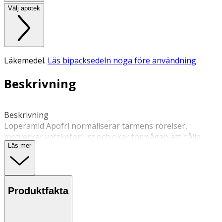
Välj apotek
Läkemedel.
Läs bipacksedeln noga före användning
Beskrivning
Beskrivning 
Loperamid Apofri normaliserar tarmens rörelser, 
motverkar vätskeförlust och ökar förmågan att hålla 
Läs mer
avföringen. Loperamid Apofri används vid tillfällig (akut) 
diarré hos vuxna och barn över 12 år. Läs alltid 
bipacksedeln noga eller gå in på fass.se för mer 
information. 
Produktfakta
Användning  
-Från 12 år. 