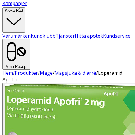
Kampanjer
Kloka Råd
Varumärken
Kundklubb
Tjänster
Hitta apotek
Kundservice
Mina Recept
Hem
/
Produkter
/
Mage
/
Magsjuka & diarré
/
Loperamid
Apofri