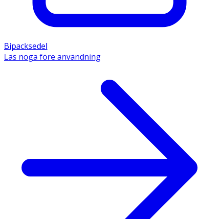
Bipacksedel
Läs noga före användning