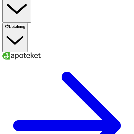
💳Betalning