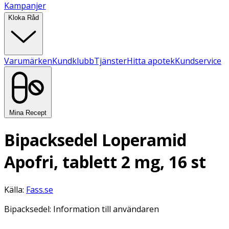
Kampanjer
Kloka Råd
Varumärken
Kundklubb
Tjänster
Hitta apotek
Kundservice
Mina Recept
Bipacksedel Loperamid
Apofri, tablett 2 mg, 16 st
Källa:
Fass.se
Bipacksedel: Information till användaren