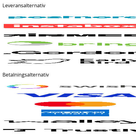
Leveransalternativ
Betalningsalternativ