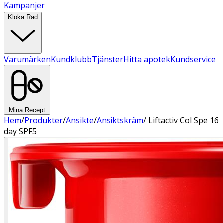
Kampanjer
Kloka Råd
Varumärken
Kundklubb
Tjänster
Hitta apotek
Kundservice
Mina Recept
Hem
/
Produkter
/
Ansikte
/
Ansiktskräm
/
Liftactiv Col Spe 16
day SPF5