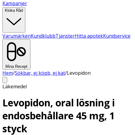
Kampanjer
Kloka Råd
Varumärken
Kundklubb
Tjänster
Hitta apotek
Kundservice
Mina Recept
Hem
/
Sökbar, ej köpb, ej kat
/
Levopidon
Läkemedel
Levopidon, oral lösning i
endosbehållare 45 mg, 1
styck