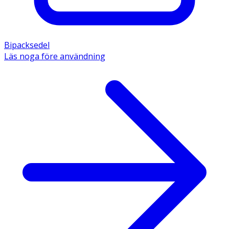
Bipacksedel
Läs noga före användning