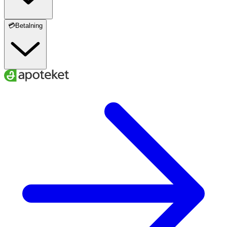
💳Betalning