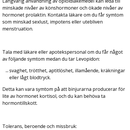
Långvarig användning av opioidläkemedel kan leda till
minskade nivåer av könshormoner och ökade nivåer av
hormonet prolaktin. Kontakta läkare om du får symtom
som minskad sexlust, impotens eller utebliven
menstruation.
Tala med läkare eller apotekspersonal om du får något
av följande symtom medan du tar Levopidon:
svaghet, trötthet, aptitlöshet, illamående, kräkningar
eller lågt blodtryck.
Detta kan vara symtom på att binjurarna producerar för
lite av hormonet kortisol, och du kan behöva ta
hormontillskott.
Tolerans, beroende och missbruk: