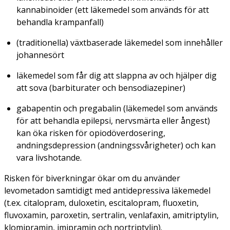
kannabinoider (ett läkemedel som används för att
behandla krampanfall)
(traditionella) växtbaserade läkemedel som innehåller
johannesört
läkemedel som får dig att slappna av och hjälper dig
att sova (barbiturater och bensodiazepiner)
gabapentin och pregabalin (läkemedel som används
för att behandla epilepsi, nervsmärta eller ångest)
kan öka risken för opiodöverdosering,
andningsdepression (andningssvårigheter) och kan
vara livshotande.
Risken för biverkningar ökar om du använder
levometadon samtidigt med antidepressiva läkemedel
(t.ex. citalopram, duloxetin, escitalopram, fluoxetin,
fluvoxamin, paroxetin, sertralin, venlafaxin, amitriptylin,
klomipramin, imipramin och nortriptylin).