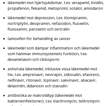
läkemedel mot hjärtsjukdomar, t.ex. verapamil, kinidin,
propafenon, flekainid, metoprolol, sotalol, amiodaron
läkemedel mot depression, t.ex. klomipramin,
nortriptylin, desipramin, nefazodon, fluoxetin,
fluvoxamin, paroxetin och sertralin
tamoxifen för behandling av cancer
läkemedel som dämpar inflammation och läkemedel
som hämmar immunsystemets funktion, t.ex.
dexametason och ciklosporin
antivirala läkemedel, inklusive vissa läkemedel mot
hiv, t.ex. amprenavir, nevirapin, zidovudin, efavirenz,
nelfinavir, ritonavir, lopinavir, sakvinavir, abacavir,
delavirdin, didanosin och stavudin
antibiotika av makrolidtyp (läkemedel mot
bakterieinfektioner), t.ex. klaritromycin, telitromycin