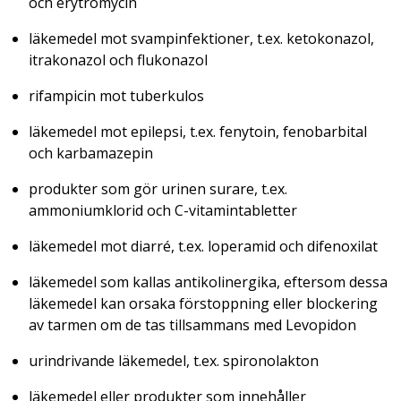
och erytromycin
läkemedel mot svampinfektioner, t.ex. ketokonazol,
itrakonazol och flukonazol
rifampicin mot tuberkulos
läkemedel mot epilepsi, t.ex. fenytoin, fenobarbital
och karbamazepin
produkter som gör urinen surare, t.ex.
ammoniumklorid och C-vitamintabletter
läkemedel mot diarré, t.ex. loperamid och difenoxilat
läkemedel som kallas antikolinergika, eftersom dessa
läkemedel kan orsaka förstoppning eller blockering
av tarmen om de tas tillsammans med Levopidon
urindrivande läkemedel, t.ex. spironolakton
läkemedel eller produkter som innehåller