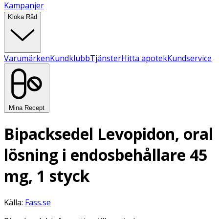
Kampanjer
Kloka Råd
Varumärken
Kundklubb
Tjänster
Hitta apotek
Kundservice
Mina Recept
Bipacksedel Levopidon, oral
lösning i endosbehållare 45
mg, 1 styck
Källa:
Fass.se