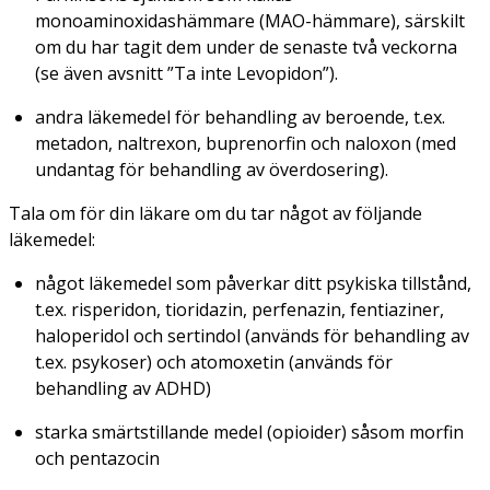
monoaminoxidashämmare (MAO-hämmare), särskilt
om du har tagit dem under de senaste två veckorna
(se även avsnitt ”Ta inte Levopidon”).
andra läkemedel för behandling av beroende, t.ex.
metadon, naltrexon, buprenorfin och naloxon (med
undantag för behandling av överdosering).
Tala om för din läkare om du tar något av följande
läkemedel:
något läkemedel som påverkar ditt psykiska tillstånd,
t.ex. risperidon, tioridazin, perfenazin, fentiaziner,
haloperidol och sertindol (används för behandling av
t.ex. psykoser) och atomoxetin (används för
behandling av ADHD)
starka smärtstillande medel (opioider) såsom morfin
och pentazocin