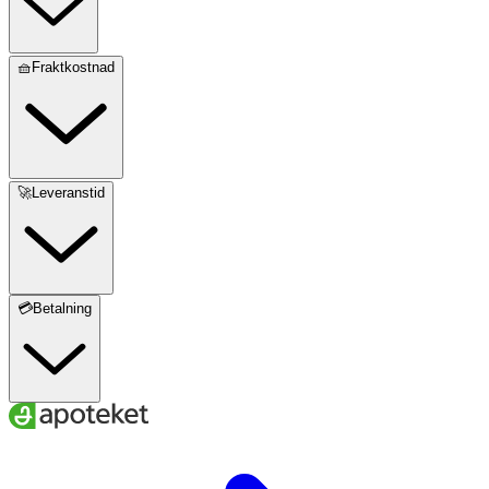
🧺Fraktkostnad
🚀Leveranstid
💳Betalning