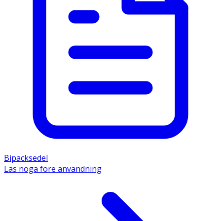
Bipacksedel
Läs noga före användning