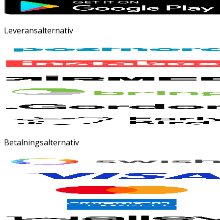
Leveransalternativ
Betalningsalternativ