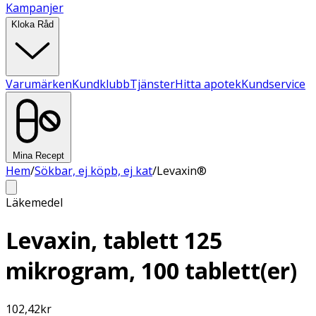
Kampanjer
Kloka Råd
Varumärken
Kundklubb
Tjänster
Hitta apotek
Kundservice
Mina Recept
Hem
/
Sökbar, ej köpb, ej kat
/
Levaxin®
Läkemedel
Levaxin, tablett 125
mikrogram, 100 tablett(er)
102,42
kr