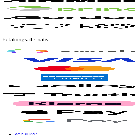
Betalningsalternativ
Köpvillkor