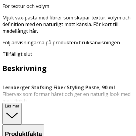
För textur och volym
Mjuk vax-pasta med fibrer som skapar textur, volym och
definition med en naturligt matt känsla. För kort till
medellångt hår.
Följ anvisningarna på produkten/bruksanvisningen
Tillfälligt slut
Beskrivning
Lernberger Stafsing Fiber Styling Paste, 90 ml
Fibervax som formar håret och ger en naturlig look med
matt finish.
Läs mer
Produktbeskrivning
Lernberger Stafsing
Fiber Styling Paste är ett mjukt och
lättarbetat
hårvax
som både stylar och vårdar håret.
Produktfakta