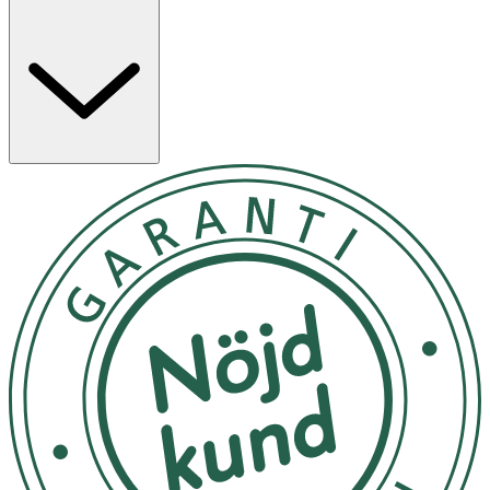
Formulan innehåller fibrer som hjälper till att skapa
volym, textur och definition. Sheasmör bidrar till att göra
håret formbart och motverkar fukt. Arganolja och
broccoliolja hjälper till att vårda håret och skydda
hårbotten. Passar kort till medellångt hår och är särskilt
användbar för uppklippta frisyrer eller för att kontrollera
bångstyrigt hår.
Egenskaper
· Bidrar till textur, volym och stadga
· Lämplig för kort till medellångt hår
· Lätt att tvätta ur
Användning
· Ta en liten mängd stylingpasta och värm upp
mellan handflatorna.
· Fördela i fuktigt eller torrt hår, beroende på önskat
resultat.