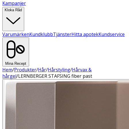
Kampanjer
Kloka Råd
Varumärken
Kundklubb
Tjänster
Hitta apotek
Kundservice
Mina Recept
Hem
/
Produkter
/
Hår
/
Hårstyling
/
Hårvax &
hårgel
/
LERNBERGER STAFSING fiber past