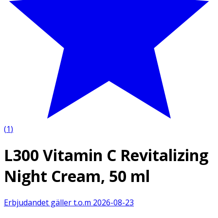
(
1
)
L300 Vitamin C Revitalizing
Night Cream, 50 ml
Erbjudandet gäller t.o.m
2026-08-23