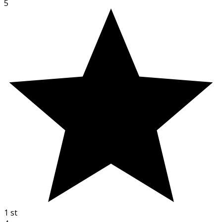
5
1
st