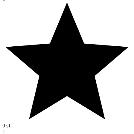
0
st
1