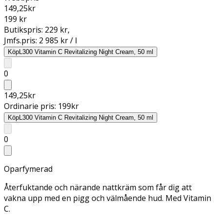
149,25
kr
199 kr
Butikspris:
229 kr
,
Jmfs.pris:
2 985 kr / l
Köp
L300 Vitamin C Revitalizing Night Cream, 50 ml
0
149,25
kr
Ordinarie pris:
199
kr
Köp
L300 Vitamin C Revitalizing Night Cream, 50 ml
0
Oparfymerad
Återfuktande och närande nattkräm som får dig att
vakna upp med en pigg och välmående hud. Med Vitamin
C.