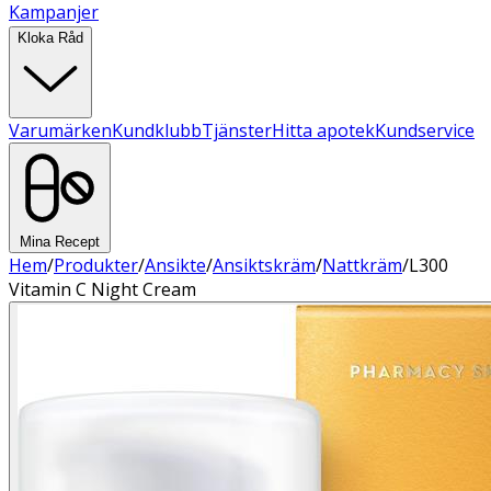
Kampanjer
Kloka Råd
Varumärken
Kundklubb
Tjänster
Hitta apotek
Kundservice
Mina Recept
Hem
/
Produkter
/
Ansikte
/
Ansiktskräm
/
Nattkräm
/
L300
Vitamin C Night Cream