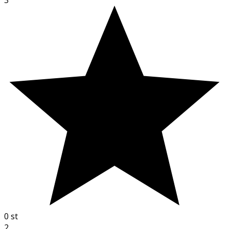
0
st
2