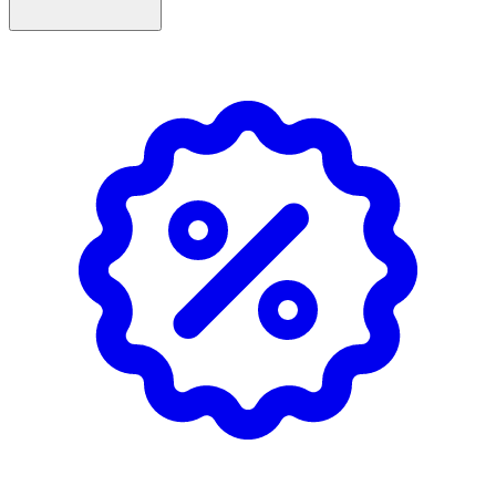
- Oparfymerad.
Innehåll
Aqua, Betaine, Glycerin, Octyldodecyl Myristate, Squalane,
Dicaprylyl Carbonate, Hydroxyethyl Acrylate/Sodium
Acryloyldimethyl Taurate Copolymer, Avena Sativa Kernel
Oil, Hydrogenated Coco-Glycerides, Tocopheryl Acetate,
Panthenol, Phenoxyethanol, Sorbitan Isostearate,
Polysorbate 60, Ethylhexylglycerin, Pantolactone, Citric
Acid.