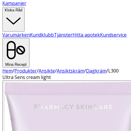
Kampanjer
Kloka Råd
Varumärken
Kundklubb
Tjänster
Hitta apotek
Kundservice
Mina Recept
Hem
/
Produkter
/
Ansikte
/
Ansiktskräm
/
Dagkräm
/
L300
Ultra Sens cream light