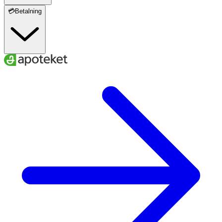
💳Betalning