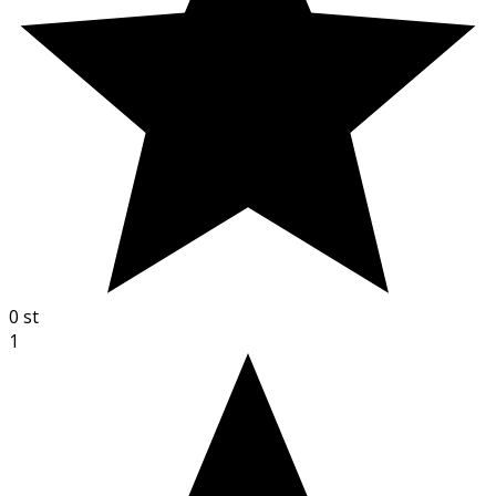
0
st
1