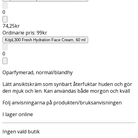
0
74,25
kr
Ordinarie pris:
99
kr
Köp
L300 Fresh Hydration Face Cream, 60 ml
0
Oparfymerad, normal/blandhy
Lätt ansiktskräm som synbart återfuktar huden och gör
den mjuk och len. Kan användas både morgon och kväll
Följ anvisningarna på produkten/bruksanvisningen
I lager online
Ingen vald butik