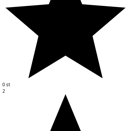
0
st
2