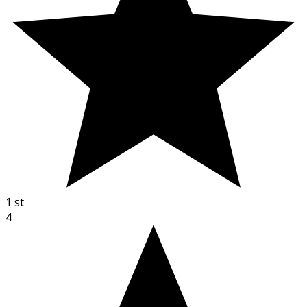
1
st
4