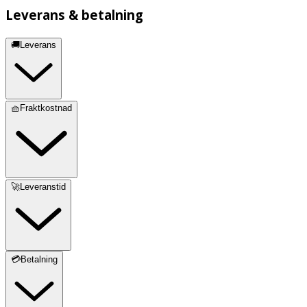
Leverans & betalning
🚚Leverans
🧺Fraktkostnad
🚀Leveranstid
💳Betalning