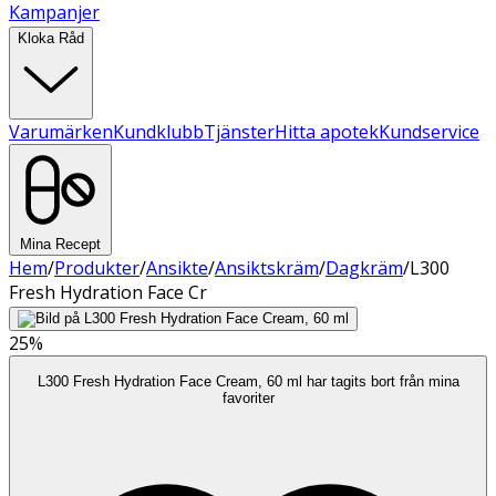
Kampanjer
Kloka Råd
Varumärken
Kundklubb
Tjänster
Hitta apotek
Kundservice
Mina Recept
Hem
/
Produkter
/
Ansikte
/
Ansiktskräm
/
Dagkräm
/
L300
Fresh Hydration Face Cr
25%
L300 Fresh Hydration Face Cream, 60 ml har tagits bort från mina
favoriter