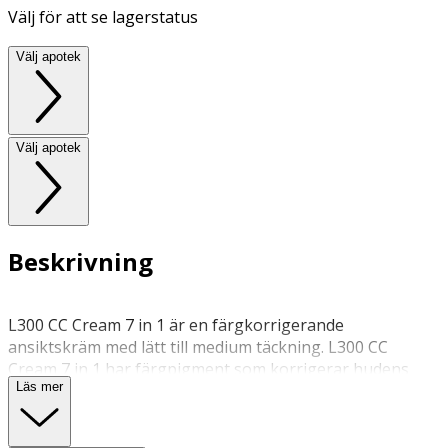
Välj för att se lagerstatus
Välj apotek
Välj apotek
Beskrivning
L300 CC Cream 7 in 1 är en färgkorrigerande
ansiktskräm med lätt till medium täckning. L300 CC
Cream 7 in 1 har färgpigment som korrigerar hudens
Läs mer
ojämnheter och balanserar ojämn hudton. Krämen
innehåller fuktighetsbevarande komplex som ger
långsiktig återfuktning till huden.