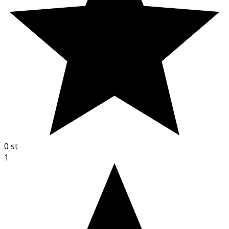
0
st
1