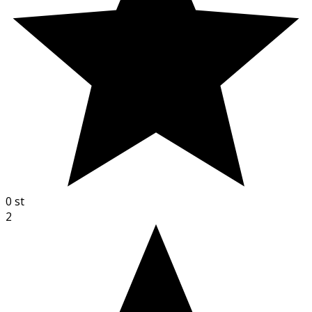
0
st
2