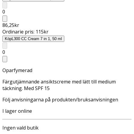
0
86,25
kr
Ordinarie pris:
115
kr
Köp
L300 CC Cream 7 in 1, 50 ml
0
Oparfymerad
Färgutjämnande ansiktscreme med lätt till medium
täckning. Med SPF 15
Följ anvisningarna på produkten/bruksanvisningen
I lager online
Ingen vald butik