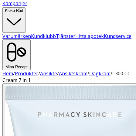
Kampanjer
Kloka Råd
Varumärken
Kundklubb
Tjänster
Hitta apotek
Kundservice
Mina Recept
Hem
/
Produkter
/
Ansikte
/
Ansiktskräm
/
Dagkräm
/
L300 CC
Cream 7 in 1