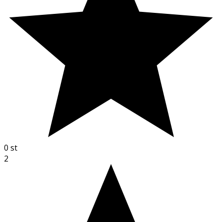
0
st
2