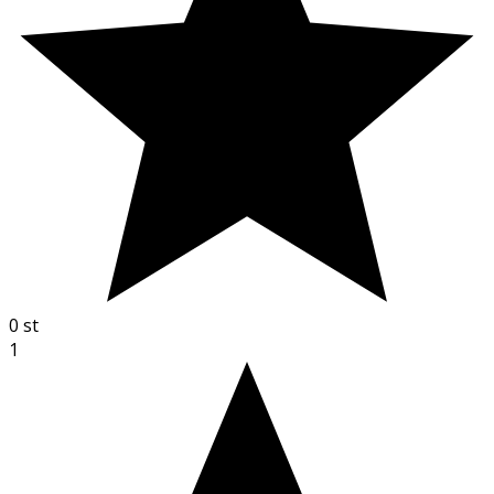
0
st
1