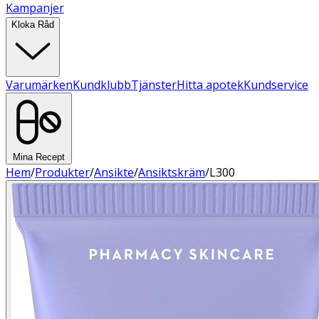
Kampanjer
Kloka Råd
Varumärken
Kundklubb
Tjänster
Hitta apotek
Kundservice
Mina Recept
Hem
/
Produkter
/
Ansikte
/
Ansiktskräm
/
L300