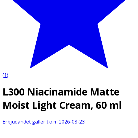
(
1
)
L300 Niacinamide Matte
Moist Light Cream, 60 ml
Erbjudandet gäller t.o.m
2026-08-23