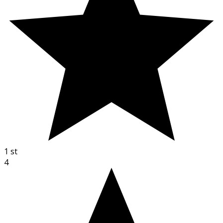
1
st
4