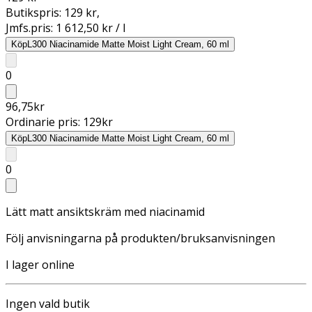
Butikspris:
129 kr
,
Jmfs.pris:
1 612,50 kr / l
Köp
L300 Niacinamide Matte Moist Light Cream, 60 ml
0
96,75
kr
Ordinarie pris:
129
kr
Köp
L300 Niacinamide Matte Moist Light Cream, 60 ml
0
Lätt matt ansiktskräm med niacinamid
Följ anvisningarna på produkten/bruksanvisningen
I lager online
Ingen vald butik