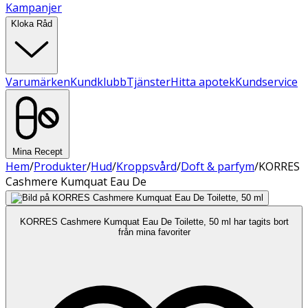
Kampanjer
Kloka Råd
Varumärken
Kundklubb
Tjänster
Hitta apotek
Kundservice
Mina Recept
Hem
/
Produkter
/
Hud
/
Kroppsvård
/
Doft & parfym
/
KORRES
Cashmere Kumquat Eau De
KORRES Cashmere Kumquat Eau De Toilette, 50 ml har tagits bort
från mina favoriter