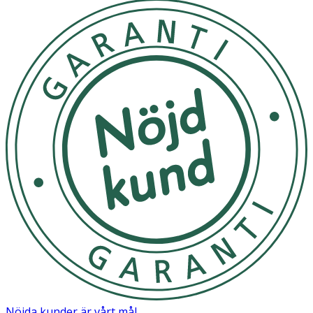
rykte som en av naturens mest kraftfulla lusthöjare.
Toppnoter: Kumquat, mandarin, apelsin Mellannoter:
Apelsinblomma, jasmin, mandel Basnoter: Kashmir,
cederträ, vanilj 88 %
Spraya direkt på huden på pulspunkterna (halsen,
insidan av handlederna och i armvecken) och låt torka
utan att gnida in, för maximal varaktighet. Endast för
utvärtes bruk.
Förvaras torrt och i rumstemperatur.
OK för gravida och ammande:
Ja
Ingredienser:
ALCOHOL DENAT., AQUA/WATER/EAU, PARFUM/
FRAGRANCE, BENZYL SALICYLATE, BRASSICA
CAMPESTRIS (RAPESEED) SEED OIL, HELIANTHUS
ANNUUS (SUNFLOWER) SEED OIL, ROSMARINUS
Nöjda kunder är vårt mål