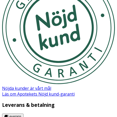
Ammonium Acryloyldimethyltaurate/VP Copolymer,
Butyrospermum Parkii (Shea) Butter, Decyl Cocoate, Aloe
Barbadensis Leaf Juice Powder, Ascorbyl Palmitate,
Caprylyl Glycol, Citric Acid, Distarch Phosphate, Glycine
Soja (Soybean) Oil, Helianthus Annuus (Sunflower) Seed
Oil, Lecithin, Panthenol, Phenylpropanol, Rosmarinus
Officinalis (Rosemary) Leaf Extract, Sodium Gluceptate,
Tocopherol, Benzyl Alcohol, Sodium Benzoate, Carvone,
Citral, Geraniol, Geranyl Acetate, Hexyl Cinnamal,
Limonene, Linalool, Linalyl Acetate, Pinene,
Parfum/Fragrance, Lactic Acid, Sodium Citrate
Nöjda kunder är vårt mål
Läs om Apotekets Nöjd kund-garanti
Leverans & betalning
🚚Leverans