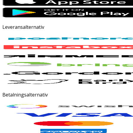
Leveransalternativ
Betalningsalternativ