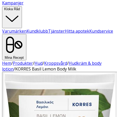
Kampanjer
Kloka Råd
Varumärken
Kundklubb
Tjänster
Hitta apotek
Kundservice
Mina Recept
Hem
/
Produkter
/
Hud
/
Kroppsvård
/
Hudkräm & body
lotion
/
KORRES Basil Lemon Body Milk