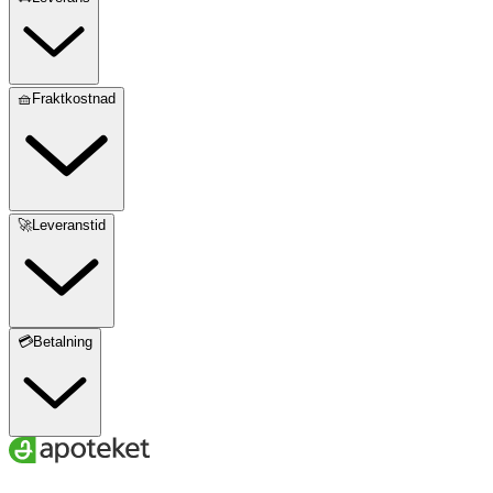
🧺Fraktkostnad
🚀Leveranstid
💳Betalning