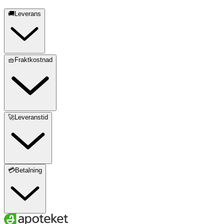
🚚Leverans
🧺Fraktkostnad
🚀Leveranstid
💳Betalning