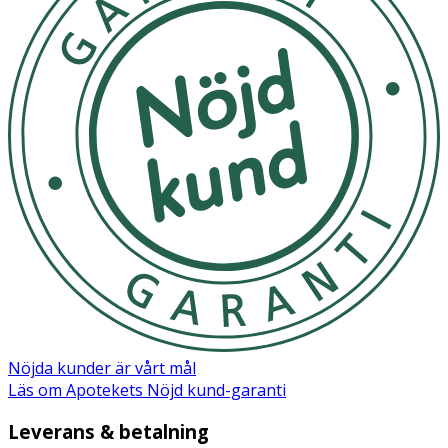
Förvaras torrt och i rumstemperatur.
OK för gravida och ammande:
Ja
Ingredienser:
ALCOHOL DENAT., AQUA/WATER/EAU,
PARFUM/FRAGRANCE, BRASSICA CAMPESTRIS
(RAPESEED)SEED OIL, ROSMARINUS OFFICINALIS
(ROSEMARY) LEAF EXTRACT, ALPHA-ISOMETHYL
IONONE, CITRAL, CITRONELLOL, COUMARIN, GERANIOL,
HYDROXYCITRONELLAL, LIMONENE, LINALOOL. May
contain traces of wheat / nuts.
Nöjda kunder är vårt mål
Läs om Apotekets Nöjd kund-garanti
Leverans & betalning