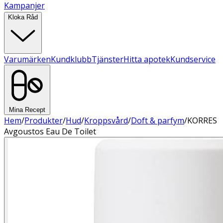
Kampanjer
Kloka Råd
Varumärken
Kundklubb
Tjänster
Hitta apotek
Kundservice
Mina Recept
Hem
/
Produkter
/
Hud
/
Kroppsvård
/
Doft & parfym
/
KORRES
Avgoustos Eau De Toilet