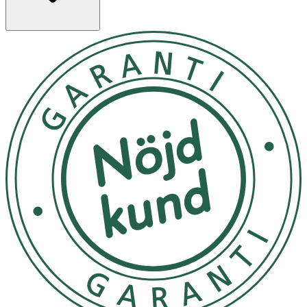
AQUA, CAPRYLIC/CAPRIC TRIGLYCERIDE, CANOLA OIL,
GLYCERIN, CETYL ALCOHOL, LACTIC ACID, ISOPROPYL
MYRISTATE, COCO-CAPRYLATE, GLYCERYL STEARATE,
PEG-100 STEARATE, ARGANIA SPINOSA KERNEL OIL,
MAURITIA FLEXUOSA FRUIT OIL, ALLANTO- IN,
TOCOPHERYL ACETATE, SODIUM LACTATE, TOCO-
PHEROL, LINOLEIC ACID, RETINYL PALMITATE, DIETHYL-
HEXYL SYRINGYLIDENEMALONATE, PHENOXYETHANOL,
ETHYLHEXYL-GLYCERIN, CARBOMER, SODIUM HYD-
ROXIDE, POLYSORBATE 20, PEG 20 GLYCERYL LAURAT.