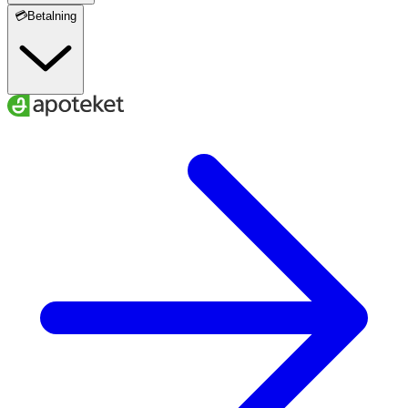
💳Betalning