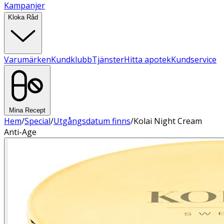
Kampanjer
Kloka Råd
Varumärken
Kundklubb
Tjänster
Hitta apotek
Kundservice
Mina Recept
Hem
/
Special
/
Utgångsdatum finns
/
Kolai Night Cream
Anti-Age