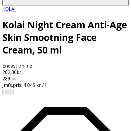
KOLAI
Kolai Night Cream Anti-Age
Skin Smootning Face
Cream, 50 ml
Endast online
202,30
kr
289 kr
Jmfs.pris:
4 046 kr / l
Köp