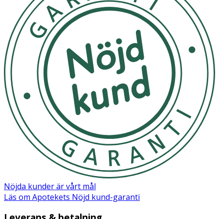
TRIAZONE, SUCROSE POLYSTEARATE, BUTYRO-
SPERMUM PARKII BUTTER, ARGANIA SPINOSA KERNEL
OIL, GLYCERYL STEARATE, TOCOPHERYL ACETATE,
MAURITIA FLEXUOSA FRUIT OIL, RETINYL PALMITATE,
TOCOPHEROL, PALMITOYL TRIPEPTIDE-5, SODIUM
POLYACRYLATE, HYDROGENATED POLYISOBUTENE,
SODIUM STEAROYL GLUTAMATE, PENTAERYTHRITYL
DI-STEARATE, XANTHAN GUM, PHENOXYETHANOL,
ETHYLHEXYLGLYCERIN, ARACHIS HYPOGAEA OIL.
Nöjda kunder är vårt mål
Läs om Apotekets Nöjd kund-garanti
Leverans & betalning