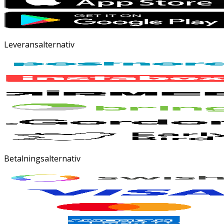
Leveransalternativ
Betalningsalternativ