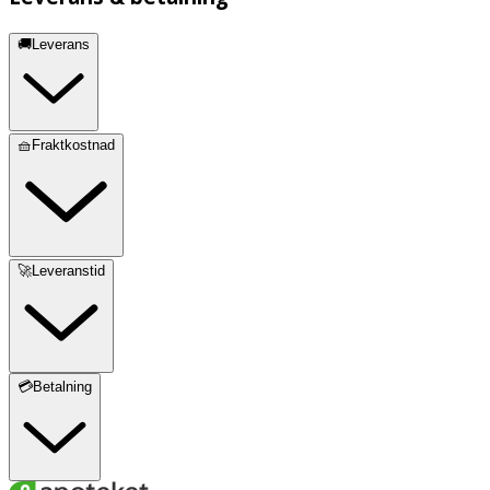
🚚Leverans
🧺Fraktkostnad
🚀Leveranstid
💳Betalning