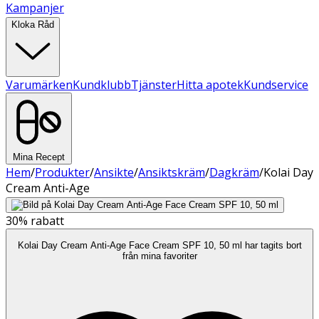
Kampanjer
Kloka Råd
Varumärken
Kundklubb
Tjänster
Hitta apotek
Kundservice
Mina Recept
Hem
/
Produkter
/
Ansikte
/
Ansiktskräm
/
Dagkräm
/
Kolai Day
Cream Anti-Age
30%
rabatt
Kolai Day Cream Anti-Age Face Cream SPF 10, 50 ml har tagits bort
från mina favoriter