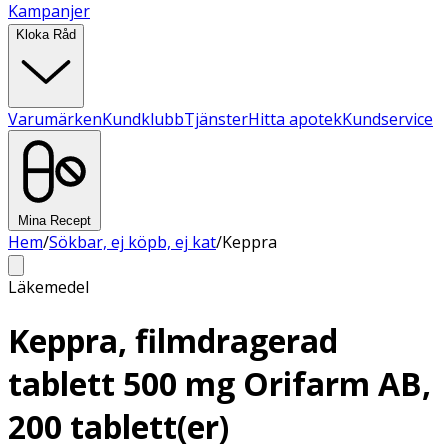
Kampanjer
Kloka Råd
Varumärken
Kundklubb
Tjänster
Hitta apotek
Kundservice
Mina Recept
Hem
/
Sökbar, ej köpb, ej kat
/
Keppra
Läkemedel
Keppra, filmdragerad
tablett 500 mg Orifarm AB,
200 tablett(er)