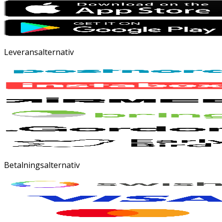
Leveransalternativ
Betalningsalternativ