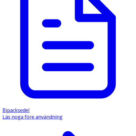
Bipacksedel
Läs noga före användning