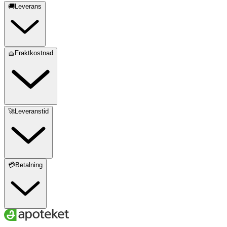
🚚Leverans
🧺Fraktkostnad
🚀Leveranstid
💳Betalning