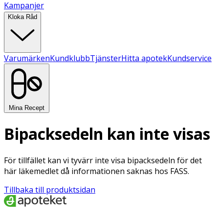
Kampanjer
Kloka Råd
Varumärken
Kundklubb
Tjänster
Hitta apotek
Kundservice
Mina Recept
Bipacksedeln kan inte visas
För tillfället kan vi tyvärr inte visa bipacksedeln för det
här läkemedlet då informationen saknas hos FASS.
Tillbaka till produktsidan