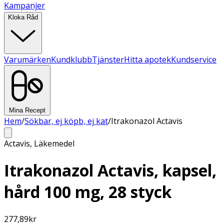
Kampanjer
Kloka Råd
Varumärken
Kundklubb
Tjänster
Hitta apotek
Kundservice
Mina Recept
Hem
/
Sökbar, ej köpb, ej kat
/
Itrakonazol Actavis
Actavis
,
Läkemedel
Itrakonazol Actavis, kapsel,
hård 100 mg, 28 styck
277,89
kr