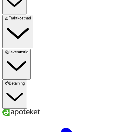
🧺Fraktkostnad
🚀Leveranstid
💳Betalning