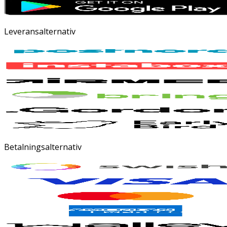
Leveransalternativ
Betalningsalternativ