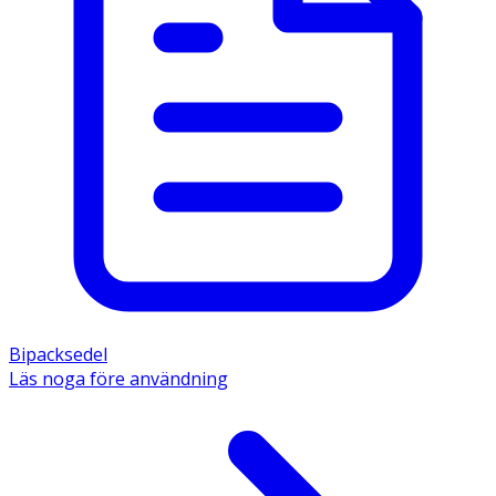
Bipacksedel
Läs noga före användning