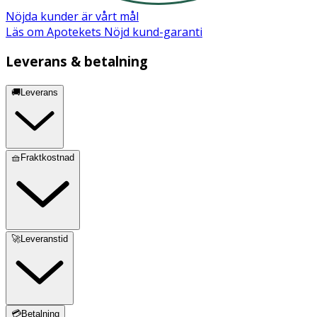
Nöjda kunder är vårt mål
Läs om Apotekets Nöjd kund-garanti
Leverans & betalning
🚚Leverans
🧺Fraktkostnad
🚀Leveranstid
💳Betalning