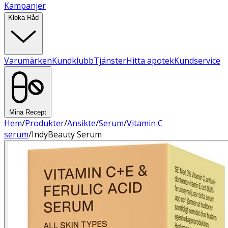
Kampanjer
Kloka Råd
Varumärken
Kundklubb
Tjänster
Hitta apotek
Kundservice
Mina Recept
Hem
/
Produkter
/
Ansikte
/
Serum
/
Vitamin C
serum
/
IndyBeauty Serum