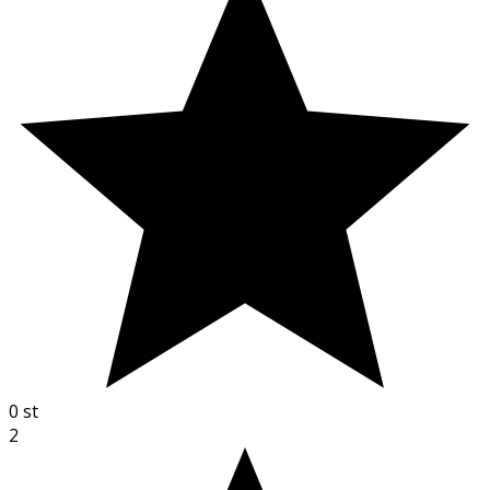
0
st
2