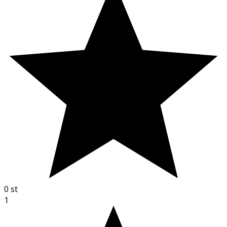
0
st
1