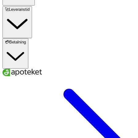
🚀Leveranstid
💳Betalning