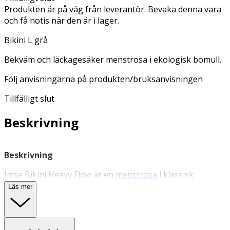
Produkten är på väg från leverantör. Bevaka denna vara
och få notis när den är i lager.
Bikini L grå
Bekväm och läckagesäker menstrosa i ekologisk bomull.
Följ anvisningarna på produkten/bruksanvisningen
Tillfälligt slut
Beskrivning
Beskrivning
Imse Bikini Heavy Flow är en
menstrosa
i klassisk
bikinimodell (ej badtrosor) för riklig mens. Gjorda av
Läs mer
ekologisk bomull med ett inbyggt trosskydd i grenen.
Den absorberade funktionen är insydd i trosan så att ditt
skydd sitter på plats och inte orsakar läckage eller skav.