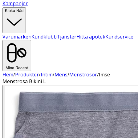
Kampanjer
Kloka Råd
Varumärken
Kundklubb
Tjänster
Hitta apotek
Kundservice
Mina Recept
Hem
/
Produkter
/
Intim
/
Mens
/
Menstrosor
/
Imse
Menstrosa Bikini L