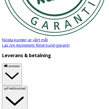
- Tvätta i 60 grader C. Använd inte sköljmedel.
Material
Ytskikt: 95% ekologisk bomull och 5% elastan.
Absorberande kärna: 100% ekologisk bomull. Vattentätt
lager: 100% polyester laminerad med polyuretan (PUL).
Nöjda kunder är vårt mål
Läs om Apotekets Nöjd kund-garanti
Leverans & betalning
🚚Leverans
🧺Fraktkostnad