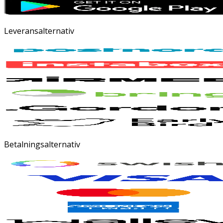
Leveransalternativ
Betalningsalternativ