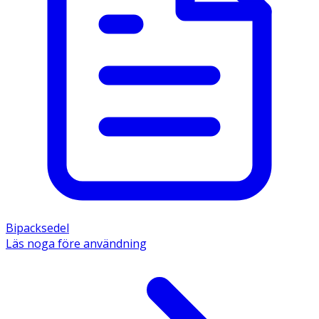
Bipacksedel
Läs noga före användning