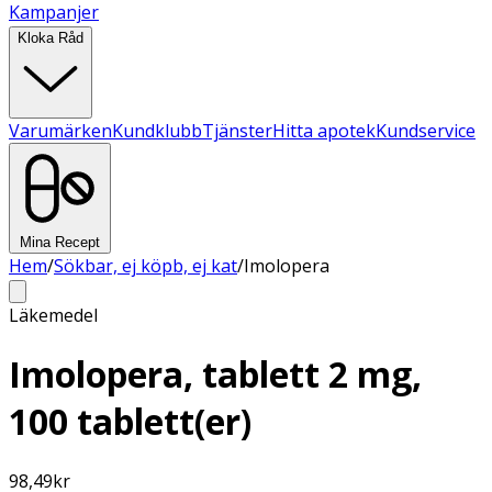
Kampanjer
Kloka Råd
Varumärken
Kundklubb
Tjänster
Hitta apotek
Kundservice
Mina Recept
Hem
/
Sökbar, ej köpb, ej kat
/
Imolopera
Läkemedel
Imolopera, tablett 2 mg,
100 tablett(er)
98,49
kr