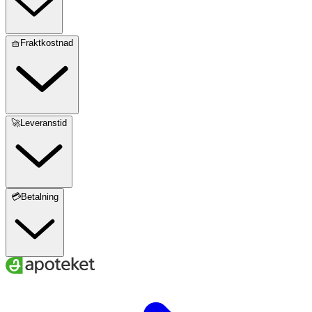
🧺Fraktkostnad
🚀Leveranstid
💳Betalning