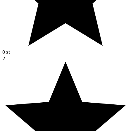
0
st
2