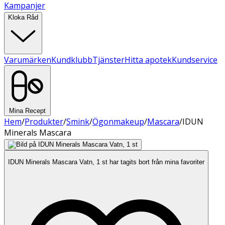
Kampanjer
Kloka Råd
Varumärken
Kundklubb
Tjänster
Hitta apotek
Kundservice
Mina Recept
Hem
/
Produkter
/
Smink
/
Ögonmakeup
/
Mascara
/
IDUN
Minerals Mascara
IDUN Minerals Mascara Vatn, 1 st har tagits bort från mina favoriter