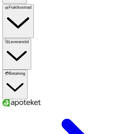
🧺Fraktkostnad
🚀Leveranstid
💳Betalning