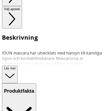
Välj apotek
Beskrivning
IDUN mascara har utvecklats med hänsyn till känsliga
ögon och kontaktlinsbärare. Mascarorna är
oftalmologiskt testade, innehåller naturliga
Läs mer
mineralpigment och lätta organiska vaxsorter. IDUN
Minerals mascaror är fria från parabener, nanopartiklar,
parfym och bismuth oxychloride. IDUN Vattenfast
mascara adderar både volym och längd.
Produktfakta
Innehåll: