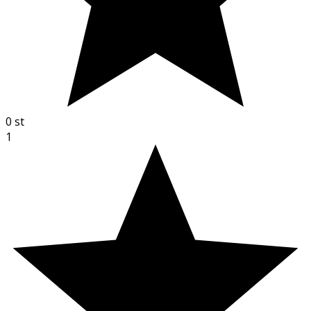
0
st
1