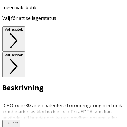
Ingen vald butik
Välj för att se lagerstatus
Välj apotek
Välj apotek
Beskrivning
ICF Otodine® är en patenterad öronrengöring med unik
kombination av klorhexidin och Tris-EDTA som kan
användas till hundar och katter. Används ensamt, eller
Läs mer
som komplement till medicinsk behandling vid