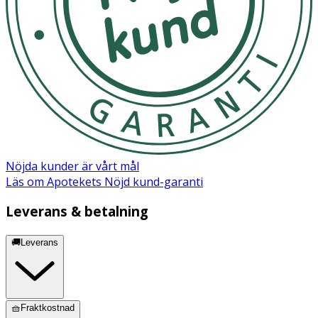
Förvara i rumstemperatur
OK för gravida och ammande:
Ja
Ingredienser:
Klorhexidindiglukonat (0,15%) Tris-EDTA pH 8.0
Nöjda kunder är vårt mål
Läs om Apotekets Nöjd kund-garanti
Säkerhetsdatablad (PDF)
Leverans & betalning
🚚Leverans
🧺Fraktkostnad