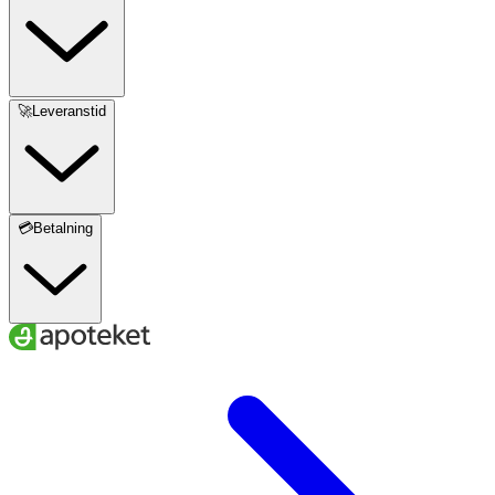
🚀Leveranstid
💳Betalning