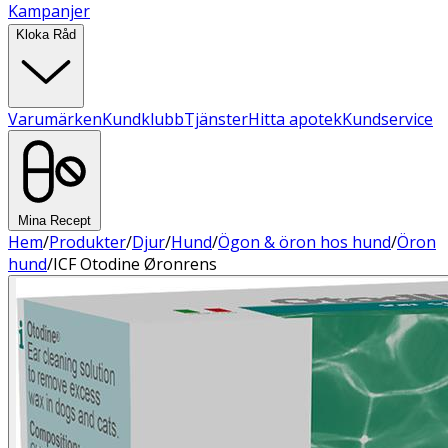
Kampanjer
Kloka Råd
Varumärken
Kundklubb
Tjänster
Hitta apotek
Kundservice
Mina Recept
Hem
/
Produkter
/
Djur
/
Hund
/
Ögon & öron hos hund
/
Öron
hund
/
ICF Otodine Øronrens